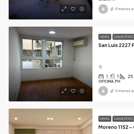
4 meses a
VENTA
CANJE POR 
San Luis 2227
1
1
25
OFICINA, PH
5 meses a
VENTA
CANJE POR 
Moreno 1152 –