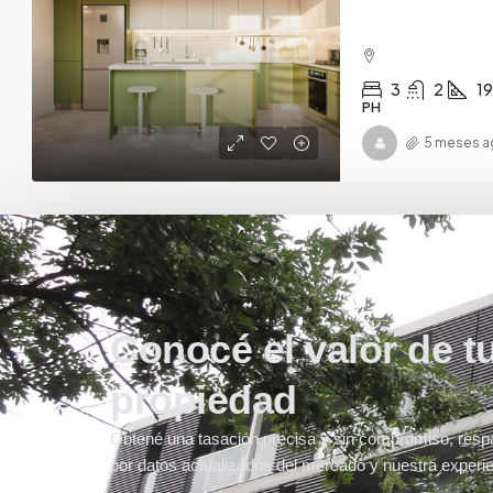
3
2
1
PH
5 meses a
Conocé el valor de t
propiedad
Obtené una tasación precisa y sin compromiso, resp
por datos actualizados del mercado y nuestra experie