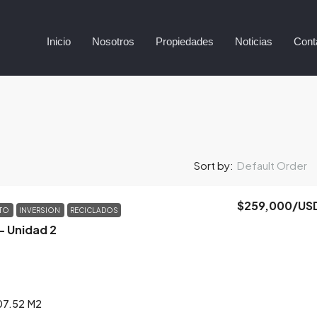
Inicio
Nosotros
Propiedades
Noticias
Cont
Default Order
Sort by:
$259,000
/US
NTO
INVERSION
RECICLADOS
– Unidad 2
07.52
M2