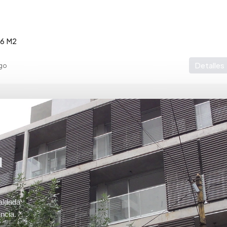
96
M2
Detalles
go
u
aldada
ncia.