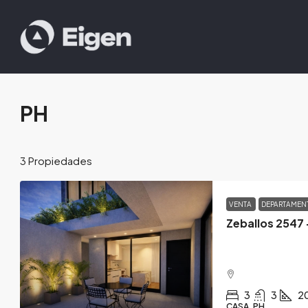
PH
3 Propiedades
VENTA
DEPARTAME
Zeballos 2547 
3
3
2
CASA, PH