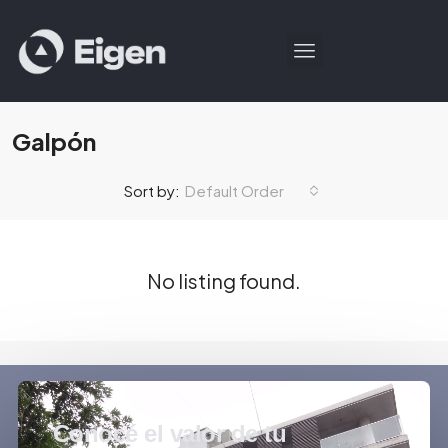
Galpón
Default Order
Sort by:
No listing found.
Conocé el valor de tu