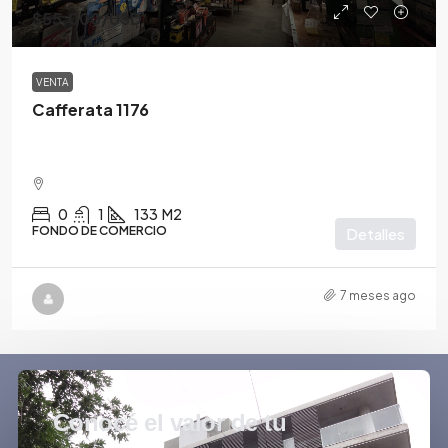
$55,000
/USD
VENTA
Cafferata 1176
0
1
133
M2
FONDO DE COMERCIO
Detalles
7 meses ago
Conocé el valor de tu