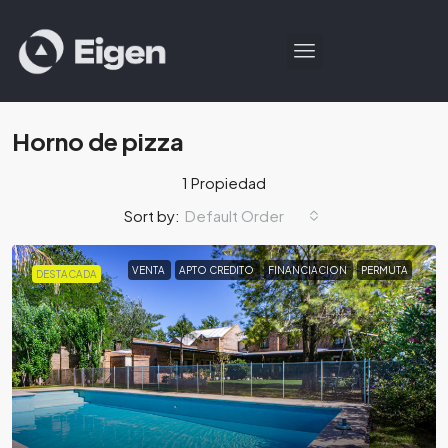
Horno de pizza
1 Propiedad
Default Order
Sort by:
VENTA
APTO CREDITO
FINANCIACION
PERMUTA
DESTACADA