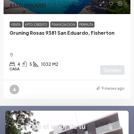
$530,000
/USD
VENTA
APTO CREDITO
FINANCIACION
PERMUTA
Gruning Rosas 9381 San Eduardo, Fisherton
4
5
1032
M2
CASA
Detalles
9 meses ago
Conocé el valor de tu