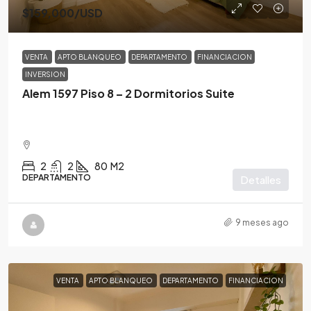
$159,000
/USD
VENTA
APTO BLANQUEO
DEPARTAMENTO
FINANCIACION
INVERSION
Alem 1597 Piso 8 – 2 Dormitorios Suite
2
2
80
M2
DEPARTAMENTO
Detalles
9 meses ago
VENTA
APTO BLANQUEO
DEPARTAMENTO
FINANCIACION