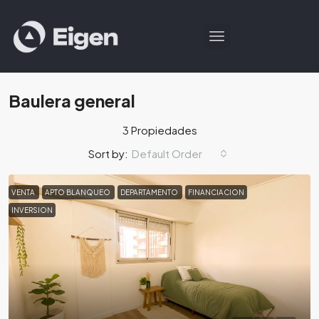
Baulera general
3 Propiedades
Default Order
Sort by:
VENTA
APTO BLANQUEO
DEPARTAMENTO
FINANCIACION
INVERSION