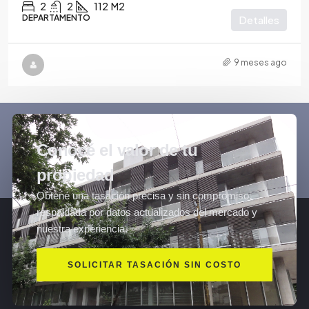
2
2
112
M2
DEPARTAMENTO
Detalles
9 meses ago
Conocé el valor de tu
propiedad
Obtené una tasación precisa y sin compromiso,
respaldada por datos actualizados del mercado y
nuestra experiencia.
SOLICITAR TASACIÓN SIN COSTO