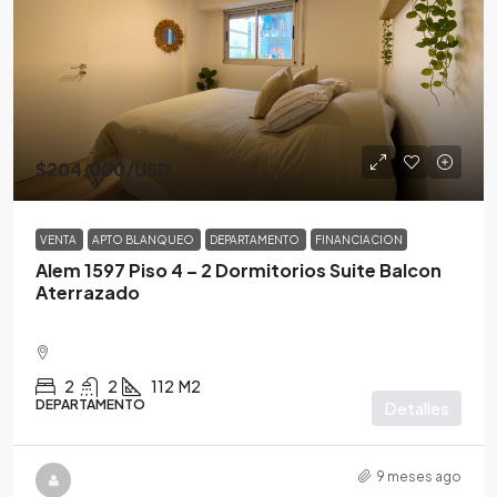
$204,000
/USD
VENTA
APTO BLANQUEO
DEPARTAMENTO
FINANCIACION
Alem 1597 Piso 4 – 2 Dormitorios Suite Balcon
Aterrazado
2
2
112
M2
DEPARTAMENTO
Detalles
9 meses ago