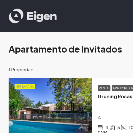
Apartamento de Invitados
1 Propiedad
DESTACADA
VENTA
APTO CREDI
Gruning Rosas
4
5
1
CASA