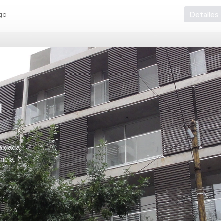
Detalles
go
u
aldada
ncia.