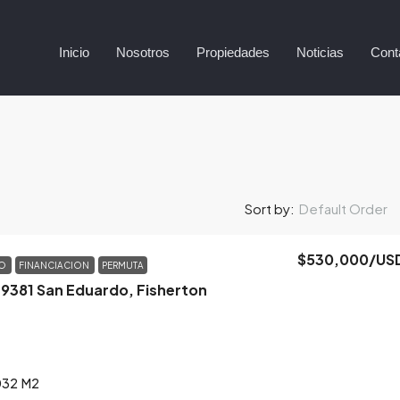
Inicio
Nosotros
Propiedades
Noticias
Cont
Default Order
Sort by:
$530,000
/US
TO
FINANCIACION
PERMUTA
 9381 San Eduardo, Fisherton
032
M2