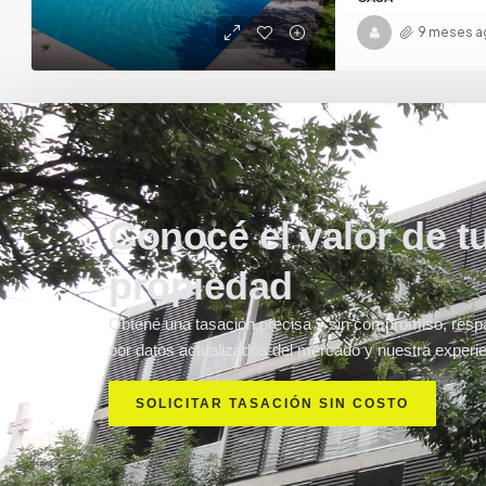
9 meses a
Conocé el valor de t
propiedad
Obtené una tasación precisa y sin compromiso, resp
por datos actualizados del mercado y nuestra experie
SOLICITAR TASACIÓN SIN COSTO