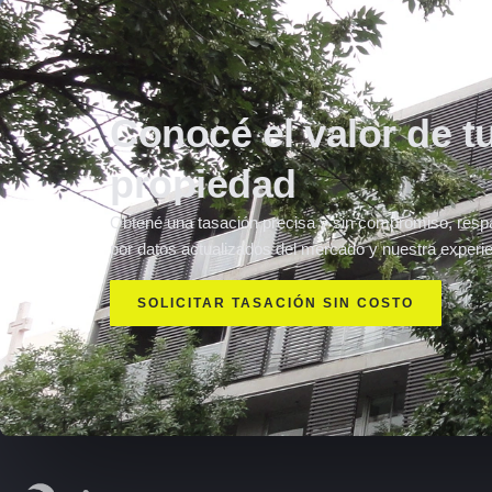
Conocé el valor de t
propiedad
Obtené una tasación precisa y sin compromiso, resp
por datos actualizados del mercado y nuestra experie
SOLICITAR TASACIÓN SIN COSTO