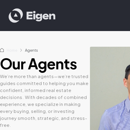
Home
Agents
Our Agents
We’re more than agents—we’re trusted
guides committed to helping you make
confident, informed real estate
decisions. With decades of combined
experience, we specialize in making
every buying, selling, or investing
journey smooth, strategic, and stress-
free.