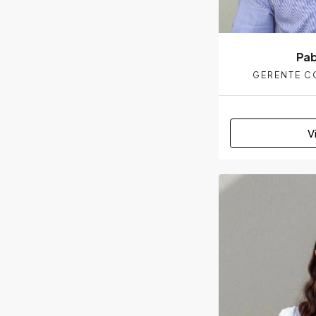
Pab
GERENTE C
V