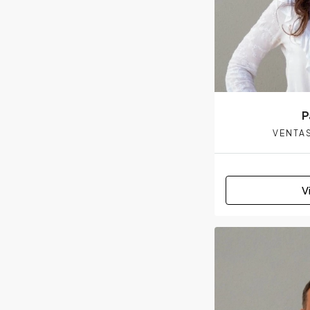
P
VENTAS
V