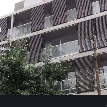
u
aldada
ncia.