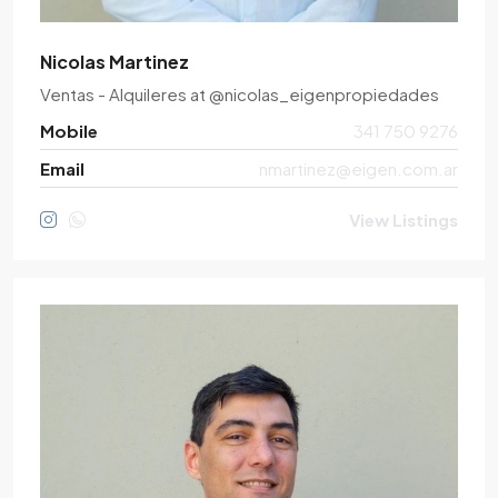
Nicolas Martinez
Ventas - Alquileres
at
@nicolas_eigenpropiedades
Mobile
341 750 9276
Email
nmartinez@eigen.com.ar
View Listings