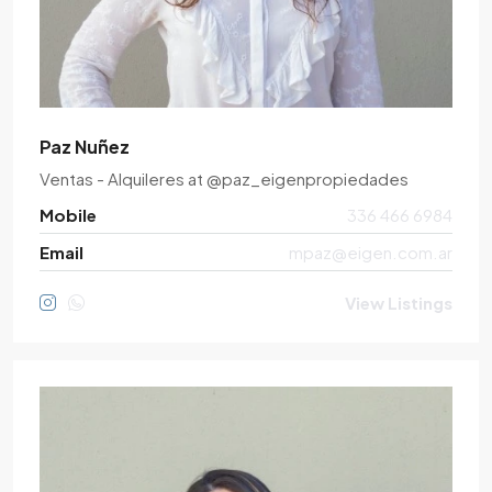
Paz Nuñez
Ventas - Alquileres
at
@paz_eigenpropiedades
Mobile
336 466 6984
Email
mpaz@eigen.com.ar
View Listings