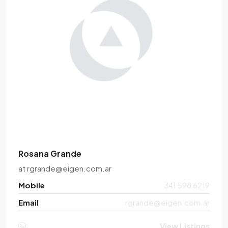
Rosana Grande
at
rgrande@eigen.com.ar
Mobile
341 598 6219
Email
rgrande@eigen.com.ar
View Listings