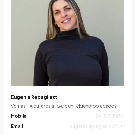
Eugenia Rebagliatti
Ventas - Alquileres
at
@eigen_eigenpropiedades
Mobile
341 597 5430
Email
eugereba@eigen.com.ar