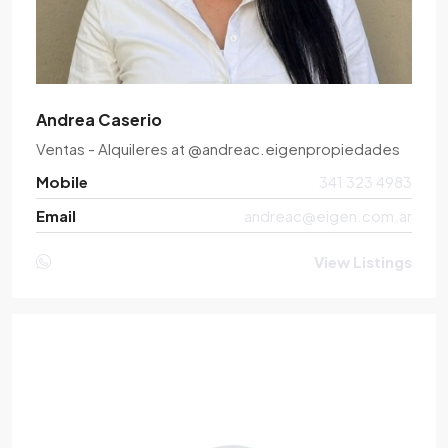
Andrea Caserio
Ventas - Alquileres
at
@andreac.eigenpropiedades
Mobile
341 323 4983
Email
andreac@eigen.com.ar
View Listings