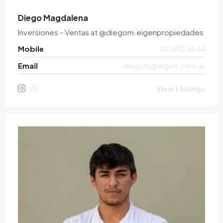
Diego Magdalena
Inversiones - Ventas
at
@diegom.eigenpropiedades
Mobile
341 692 6644
Email
diegom@eigen.com.ar
View Listings