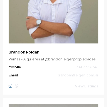
Brandon Roldan
Ventas - Alquileres
at
@brandon.eigenpropiedades
Mobile
341 273 6746
Email
brandonr@eigen.com.ar
View Listings