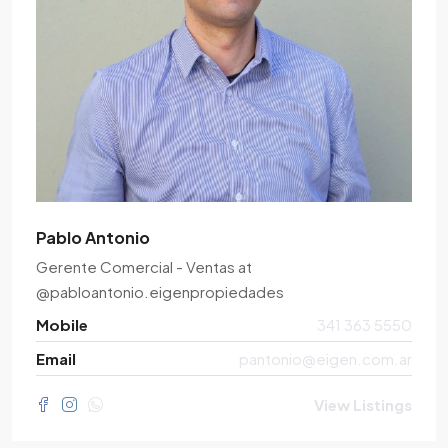
Pablo Antonio
Gerente Comercial - Ventas
at
@pabloantonio.eigenpropiedades
Mobile
341 363 5550
Email
pantonio@eigen.com.ar
View Listings